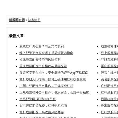
新股配资网
»
站点地图
最新文章
股票杠杆怎么算？附公式与实例
股票杠杆使
线下配资平台安全吗｜规渠道甄选指南
线上股票配
短线股票配资技巧与风险控制
**股票杠
重庆股票配资平台推荐与风险提示
重庆股票配
股票买卖平台排名，安全靠谱的证券App下载指南
股票在线交
杠杆炒股入门指南：如何正确使用杠杆投资股票
茂名股票配
广州在线配资平台排名，正规安全杠杆
广州配资平
正规股票杠杆公司推荐，低息安全，合规平台精选
杠杆炒股实
南昌配资网_正规杠杆平台
股票杠杆策
香港恒指期货配资，杠杆交易指南
香港股票配
杠杆股票配资：高收益风险并存
杠杆炒股平