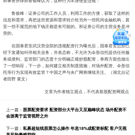
师事务所律师鲁俊峰认为，这种行为本身便是违规：
鲁俊峰：证券公司的工作人员，利用工作的方便，获取了这样的
信息和需求，再把这些资源和需求转介给另外一些民间金融机构，甚
至一些不规范的地下钱庄都是有可能的。和证券公司的主营业务是冲
突的。
在国泰君安武汉营业部的违规配资行为曝光后，国泰君安总部已
经下发通知叫停相关业务，并表态称，不允许为伞形信托提供任何服
务或便利。监管部门的态度十分明确正规炒股配资，券商方面也做出
了一些响应，下一步，如何建立相关制度措施，对场外配资、伞形信
托等行为实现有效监管？中国之声与央广网将继续关注。（湖北台记
者田野 黄文）
文章为作者独立观点，不代表新股配资网观点
上一篇：
股票配资要求 配资部分大平台又至巅峰状态 场外配资不
会游离于监管视野之外
下一篇：
私募超短线股票怎么操作 年息18%成配资标配 客户无视
高风险豪赌期指