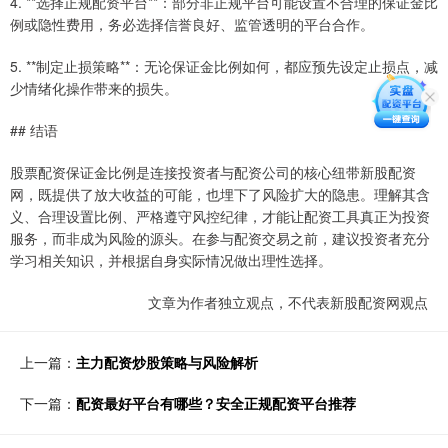
4. **选择正规配资平台**：部分非正规平台可能设置不合理的保证金比
例或隐性费用，务必选择信誉良好、监管透明的平台合作。
5. **制定止损策略**：无论保证金比例如何，都应预先设定止损点，减
少情绪化操作带来的损失。
## 结语
股票配资保证金比例是连接投资者与配资公司的核心纽带新股配资
网，既提供了放大收益的可能，也埋下了风险扩大的隐患。理解其含
义、合理设置比例、严格遵守风控纪律，才能让配资工具真正为投资
服务，而非成为风险的源头。在参与配资交易之前，建议投资者充分
学习相关知识，并根据自身实际情况做出理性选择。
文章为作者独立观点，不代表新股配资网观点
上一篇：
主力配资炒股策略与风险解析
下一篇：
配资最好平台有哪些？安全正规配资平台推荐