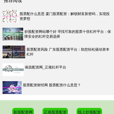
股票配什么意思 厦门股票配资：解锁财富新密码，实现投
资梦想
炒股配资网站哪个好 寻找可靠的股票十倍杠杆平台：保
障安全的杠杆交易选择
股票配资风险 广东股票配资平台：助您轻松撬动资本
杠杆
南昌配资网_正规杠杆平台
股票配资财经网 股票配资什么意思？
新股配资网
正规股票配资
线上炒股配资