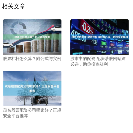
相关文章
股票杠杆怎么算？附公式与实例
股市中的配资 配资炒股网站蹿
必选，助你投资获利
茂名股票配资公司哪家好？正规
安全平台推荐